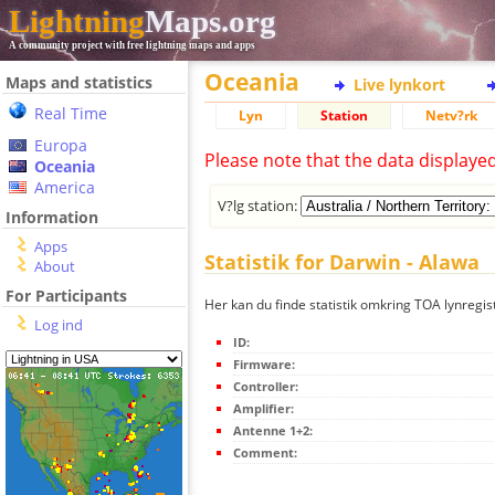
Lightning
Maps.org
A community project with free lightning maps and apps
Oceania
Maps and statistics
Live lynkort
Real Time
Lyn
Station
Netv?rk
Europa
Please note that the data displaye
Oceania
America
V?lg station:
Information
Apps
Statistik for Darwin - Alawa
About
For Participants
Her kan du finde statistik omkring TOA lynregis
Log ind
ID:
Firmware:
Controller:
Amplifier:
Antenne 1+2:
Comment: