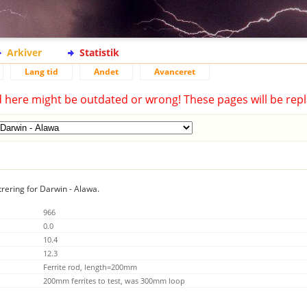
Arkiver
Statistik
Lang tid
Andet
Avanceret
d here might be outdated or wrong! These pages will be repl
trering for Darwin - Alawa.
966
0.0
10.4
12.3
Ferrite rod, length=200mm
200mm ferrites to test, was 300mm loop