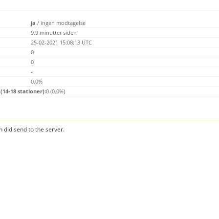
ja
/
ingen modtagelse
9.9 minutter siden
25-02-2021 15:08:13 UTC
0
0
-
0.0%
14-18 stationer):
0 (0.0%)
n did send to the server.