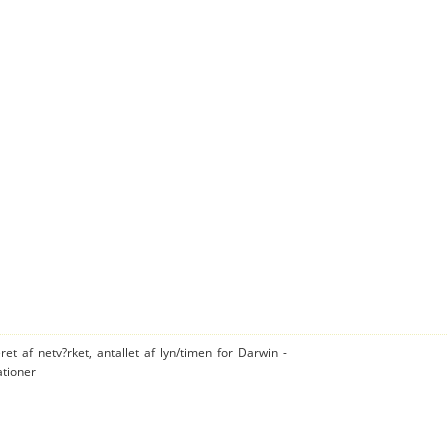
ret af netv?rket, antallet af lyn/timen for Darwin -
ationer