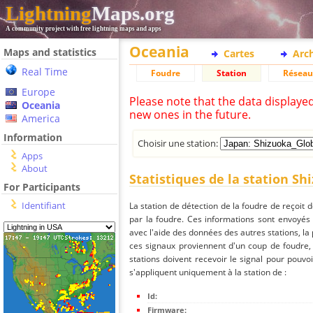
Lightning
Maps.org
A community project with free lightning maps and apps
Oceania
Maps and statistics
Cartes
Arc
Real Time
Foudre
Station
Réseau
Europe
Please note that the data displaye
Oceania
new ones in the future.
America
Information
Choisir une station:
Apps
About
Statistiques de la station Sh
For Participants
Identifiant
La station de détection de la foudre de reçoit 
par la foudre. Ces informations sont envoyés
avec l'aide des données des autres stations, la
ces signaux proviennent d'un coup de foudre,
stations doivent recevoir le signal pour pouvoi
s'appliquent uniquement à la station de :
Id:
Firmware: