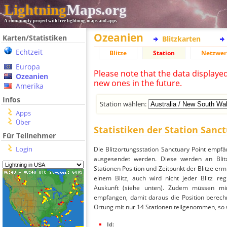
Lightning
Maps.org
A community project with free lightning maps and apps
Ozeanien
Karten/Statistiken
Blitzkarten
Echtzeit
Blitze
Station
Netzwer
Europa
Please note that the data displaye
Ozeanien
new ones in the future.
Amerika
Infos
Station wählen:
Apps
Über
Statistiken der Station Sanc
Für Teilnehmer
Login
Die Blitzortungsstation Sanctuary Point empfä
ausgesendet werden. Diese werden an Blitz
Stationen Position und Zeitpunkt der Blitze ermi
einem Blitz, auch wird nicht jeder Blitz re
Auskunft (siehe unten). Zudem müssen min
empfangen, damit daraus die Position berechn
Ortung mit nur 14 Stationen teilgenommen, so wi
Id: