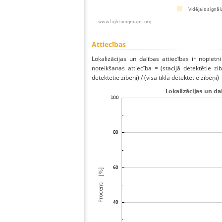
Attiecības
Lokalizācijas un dalības attiecības ir nopietni
noteikšanas attiecība = (stacijā detektētie zibe
detektētie zibeņi) / (visā tīklā detektētie zibeņi)