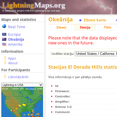
Lightning
Maps.org
A community project with free lightning maps and apps
Okeānija
Maps and statistics
Zibens karte
Real Time
Zibeņi
Stacija
Tīkls
Europa
Please note that the data displaye
Okeānija
new ones in the future.
Amerika
Information
Izvēlies staciju:
Apps
About
Stacijas El Dorado Hills stati
For Participants
Lietotājvārds
Visa informācija ir par pēdējo stundu.
Id:
Firmware:
Controller:
Amplifier:
Antena 1+2:
Comment: