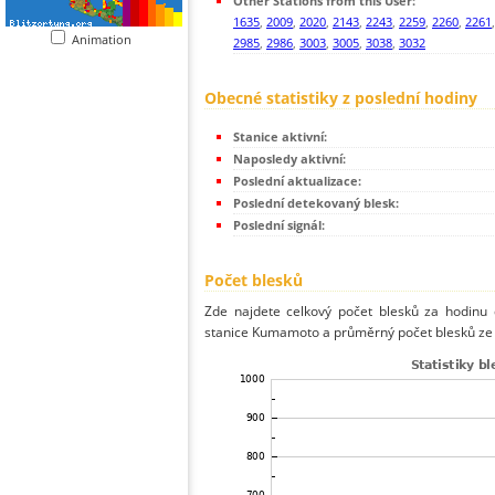
Other Stations from this User:
1635
,
2009
,
2020
,
2143
,
2243
,
2259
,
2260
,
2261
Animation
2985
,
2986
,
3003
,
3005
,
3038
,
3032
Obecné statistiky z poslední hodiny
Stanice aktivní:
Naposledy aktivní:
Poslední aktualizace:
Poslední detekovaný blesk:
Poslední signál:
Počet blesků
Zde najdete celkový počet blesků za hodinu 
stanice Kumamoto a průměrný počet blesků ze 