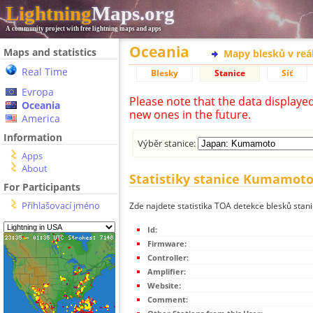
Lightning
Maps.org
A community project with free lightning maps and apps
Oceania
Maps and statistics
Mapy blesků v reá
Real Time
Blesky
Stanice
Síť
Evropa
Please note that the data displaye
Oceania
new ones in the future.
America
Information
Výběr stanice:
Apps
About
Statistiky stanice Kumamot
For Participants
Přihlašovací jméno
Zde najdete statistika TOA detekce blesků sta
Id:
Firmware:
Controller:
Amplifier:
Website:
Comment: