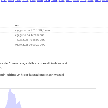
,
2277
,
2019
,
2296
,
2522
,
2529
,
2614
,
2454
,
2461
,
2592
,
2681
,
2666
,
2679
,
2682
,
2683
,
2686
no
egeguito da 2.613.904,9 minuti
egeguito da 12,9 minuti
18.08.2021 16:18:00 UTC
06.10.2025 06:00:20 UTC
 ora dell'intera rete, e della stazione di Kashiwazaki.
ni