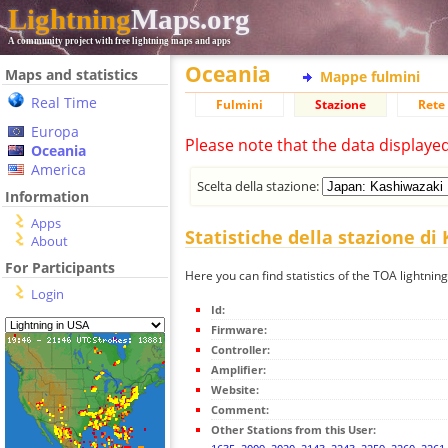
Lightning
Maps.org
A community project with free lightning maps and apps
Oceania
Maps and statistics
Mappe fulmini
Real Time
Fulmini
Stazione
Rete 
Europa
Please note that the data displaye
Oceania
America
Scelta della stazione:
Information
Apps
Statistiche della stazione di
About
For Participants
Here you can find statistics of the TOA lightnin
Login
Id:
Firmware:
Controller:
Amplifier:
Website:
Comment:
Other Stations from this User: