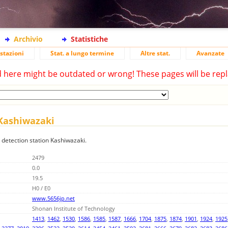
Archivio
Statistiche
stazioni
Stat. a lungo termine
Altre stat.
Avanzate
d here might be outdated or wrong! These pages will be repl
 Kashiwazaki
g detection station Kashiwazaki.
2479
0.0
19.5
H0 / E0
www.5656jp.net
Shonan Institute of Technology
1413
,
1462
,
1530
,
1586
,
1585
,
1587
,
1666
,
1704
,
1875
,
1874
,
1901
,
1924
,
1925