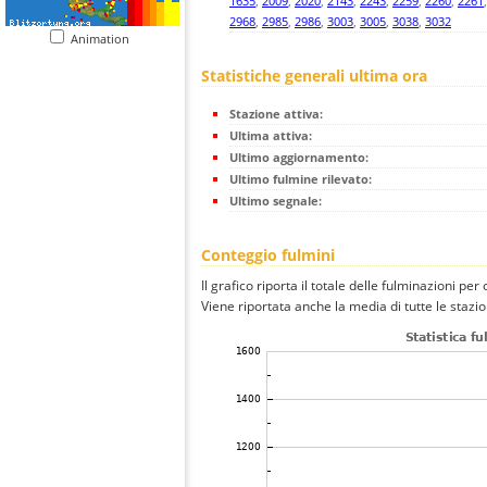
1635
,
2009
,
2020
,
2143
,
2243
,
2259
,
2260
,
2261
2968
,
2985
,
2986
,
3003
,
3005
,
3038
,
3032
Animation
Statistiche generali ultima ora
Stazione attiva:
Ultima attiva:
Ultimo aggiornamento:
Ultimo fulmine rilevato:
Ultimo segnale:
Conteggio fulmini
Il grafico riporta il totale delle fulminazioni per
Viene riportata anche la media di tutte le stazio