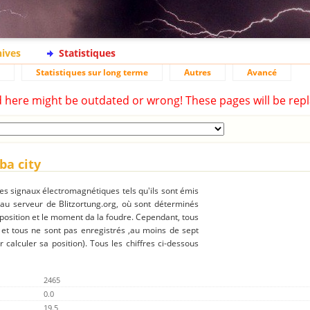
hives
Statistiques
Statistiques sur long terme
Autres
Avancé
d here might be outdated or wrong! These pages will be repl
ba city
des signaux électromagnétiques tels qu'ils sont émis
 au serveur de Blitzortung.org, où sont déterminés
 position et le moment da la foudre. Cependant, tous
 et tous ne sont pas enregistrés ,au moins de sept
r calculer sa position). Tous les chiffres ci-dessous
2465
0.0
19.5