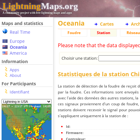
Lightning
Maps.org
A community project with free lightning maps and apps
Oceania
Maps and statistics
Cartes
Arc
Real Time
Foudre
Station
Réseau
Europe
Please note that the data displaye
Oceania
America
Choisir une station:
Information
Apps
Statistiques de la station Chi
About
For Participants
La station de détection de la foudre de reçoit 
Identifiant
par la foudre. Ces informations sont envoyés
avec l'aide des données des autres stations, la
ces signaux proviennent d'un coup de foudre,
stations doivent recevoir le signal pour pouvoi
s'appliquent uniquement à la station de :
Id:
Firmware:
Controleur: