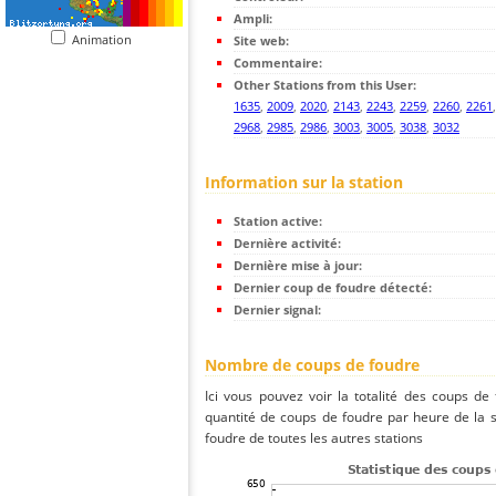
Ampli:
Animation
Site web:
Commentaire:
Other Stations from this User:
1635
,
2009
,
2020
,
2143
,
2243
,
2259
,
2260
,
2261
2968
,
2985
,
2986
,
3003
,
3005
,
3038
,
3032
Information sur la station
Station active:
Dernière activité:
Dernière mise à jour:
Dernier coup de foudre détecté:
Dernier signal:
Nombre de coups de foudre
Ici vous pouvez voir la totalité des coups de
quantité de coups de foudre par heure de la 
foudre de toutes les autres stations