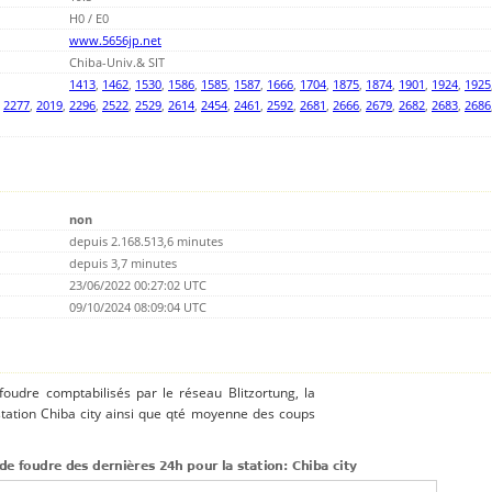
H0 / E0
www.5656jp.net
Chiba-Univ.& SIT
1413
,
1462
,
1530
,
1586
,
1585
,
1587
,
1666
,
1704
,
1875
,
1874
,
1901
,
1924
,
1925
,
2277
,
2019
,
2296
,
2522
,
2529
,
2614
,
2454
,
2461
,
2592
,
2681
,
2666
,
2679
,
2682
,
2683
,
2686
non
depuis 2.168.513,6 minutes
depuis 3,7 minutes
23/06/2022 00:27:02 UTC
09/10/2024 08:09:04 UTC
 foudre comptabilisés par le réseau Blitzortung, la
station Chiba city ainsi que qté moyenne des coups