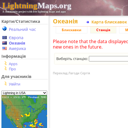
Lightning
Maps.org
A community project with free lightning maps and apps
Океанія
Карти/Статистика
Карта блискавок
Реальний час
Блискавки
Станція
М
Європа
Please note that the data displaye
Океанія
new ones in the future.
Америка
Інформація
Виберіть станцію:
Apps
Про
Переклад Лагоди Сергія
Для учасників
Увійти