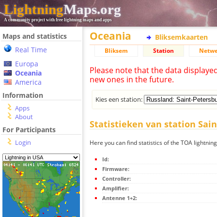
Lightning
Maps.org
A community project with free lightning maps and apps
Oceania
Maps and statistics
Bliksemkaarten
Real Time
Bliksem
Station
Netwe
Europa
Please note that the data displaye
Oceania
new ones in the future.
America
Information
Kies een station:
Apps
About
Statistieken van station Sai
For Participants
Login
Here you can find statistics of the TOA lightnin
Id:
Firmware:
Controller:
Amplifier:
Antenne 1+2: