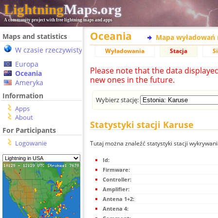
Lightning
Maps.org
A community project with free lightning maps and apps
Oceania
Maps and statistics
Mapa wyładowań 
W czasie rzeczywistym
Wyładowania
Stacja
S
Europa
Please note that the data displaye
Oceania
new ones in the future.
Ameryka
Information
Wybierz stację:
Apps
About
Statystyki stacji Karuse
For Participants
Logowanie
Tutaj można znaleźć statystyki stacji wykrywan
Id:
Firmware:
Controller:
Amplifier:
Antena 1+2:
Antena 4: