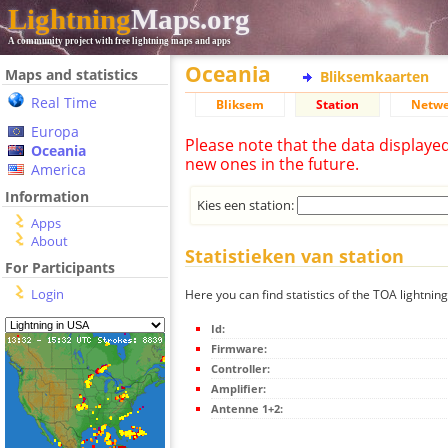
Lightning
Maps.org
A community project with free lightning maps and apps
Oceania
Maps and statistics
Bliksemkaarten
Real Time
Bliksem
Station
Netwe
Europa
Please note that the data displaye
Oceania
new ones in the future.
America
Information
Kies een station:
Apps
About
Statistieken van station
For Participants
Login
Here you can find statistics of the TOA lightning
Id:
Firmware:
Controller:
Amplifier:
Antenne 1+2: