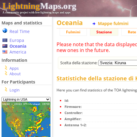
Lightning
Maps.org
A community project with free lightning maps and apps
Oceania
Maps and statistics
Mappe fulmini
Real Time
Fulmini
Stazione
Rete 
Europa
Please note that the data displaye
Oceania
new ones in the future.
America
Information
Scelta della stazione:
Apps
About
Statistiche della stazione di
For Participants
Login
Here you can find statistics of the TOA lightning
Id:
Firmware:
Controller:
Amplifier:
Antenna 1+2: