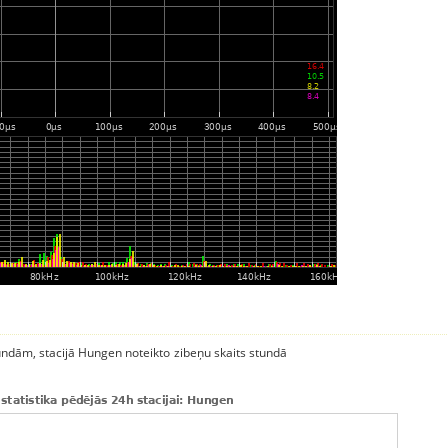
tundām, stacijā Hungen noteikto zibeņu skaits stundā