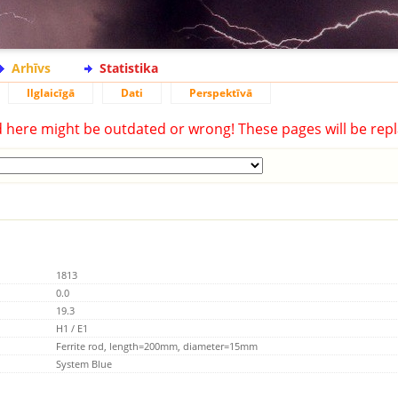
Arhīvs
Statistika
Ilglaicīgā
Dati
Perspektīvā
d here might be outdated or wrong! These pages will be repl
1813
0.0
19.3
H1 / E1
Ferrite rod, length=200mm, diameter=15mm
System Blue