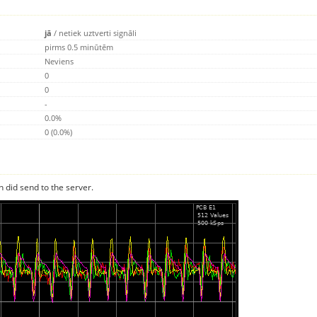
jā
/
netiek uztverti signāli
pirms 0.5 minūtēm
Neviens
0
0
-
0.0%
0 (0.0%)
n did send to the server.