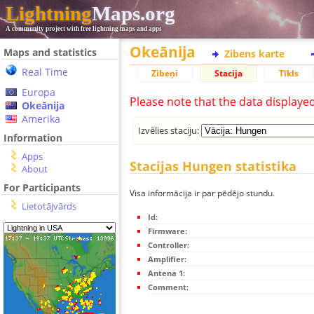
Lightning
Maps.org
A community project with free lightning maps and apps
Okeānija
Maps and statistics
Zibens karte
Real Time
Zibeņi
Stacija
Tīkls
Europa
Please note that the data displaye
Okeānija
Amerika
Izvēlies staciju:
Information
Apps
Stacijas Hungen statistika
About
For Participants
Visa informācija ir par pēdējo stundu.
Lietotājvārds
Id:
Firmware:
Controller:
Amplifier:
Antena 1:
Comment: