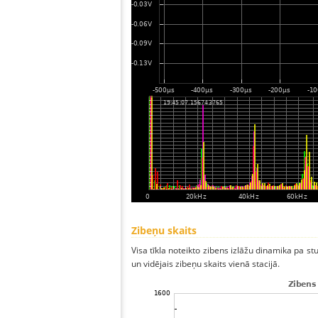
Zibeņu skaits
Visa tīkla noteikto zibens izlāžu dinamika pa s
un vidējais zibeņu skaits vienā stacijā.