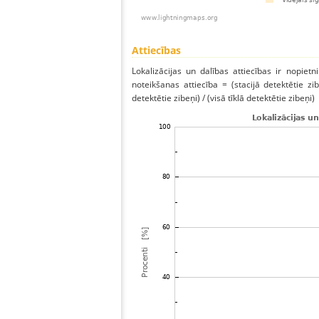
Attiecības
Lokalizācijas un dalības attiecības ir nopietni
noteikšanas attiecība = (stacijā detektētie zibe
detektētie zibeņi) / (visā tīklā detektētie zibeņi)