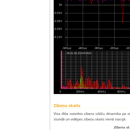
Zibeņu skaits
Visa tīkla noteikto zibens izlāžu dinamika pa
stundā un vidējais zibeņu skaits vienā stacijā.