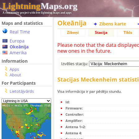
Lightning
Maps.org
A community project with free lightning maps and apps
Okeānija
Maps and statistics
Zibens karte
Real Time
Zibeņi
Stacija
Tīkls
Europa
Please note that the data displaye
Okeānija
new ones in the future.
Amerika
Information
Izvēlies staciju:
Apps
About
Stacijas Meckenheim statist
For Participants
Lietotājvārds
Visa informācija ir par pēdējo stundu.
Id:
Firmware:
Controller:
Amplifier:
Antena 1+2:
Antena 4: