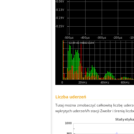
Liczba uderzeń
Tutaj można zmobaczyć całkowitą liczbę uderze
wykrytych uderzeń/h stacji Zweibr i śrenią liczb