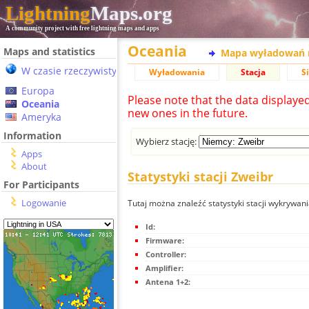
Lightning
Maps.org
A community project with free lightning maps and apps
Oceania
Maps and statistics
Mapa wyładowań 
W czasie rzeczywistym
Wyładowania
Stacja
S
Europa
Please note that the data displaye
Oceania
new ones in the future.
Ameryka
Information
Wybierz stację:
Apps
About
Statystyki stacji Zweibr
For Participants
Logowanie
Tutaj można znaleźć statystyki stacji wykrywan
Id:
Firmware:
Controller:
Amplifier:
Antena 1+2: