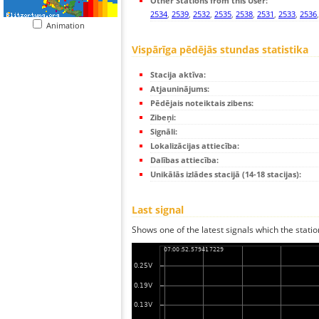
Other Stations from this User:
2534
,
2539
,
2532
,
2535
,
2538
,
2531
,
2533
,
2536
Animation
Vispārīga pēdējās stundas statistika
Stacija aktīva:
Atjauninājums:
Pēdējais noteiktais zibens:
Zibeņi:
Signāli:
Lokalizācijas attiecība:
Dalības attiecība:
Unikālās izlādes stacijā (14-18 stacijas):
Last signal
Shows one of the latest signals which the statio