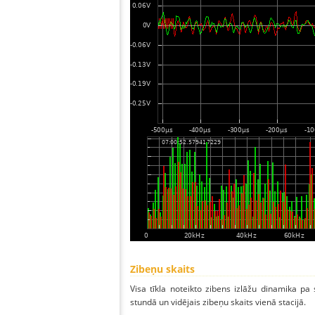
Zibeņu skaits
Visa tīkla noteikto zibens izlāžu dinamika pa
stundā un vidējais zibeņu skaits vienā stacijā.