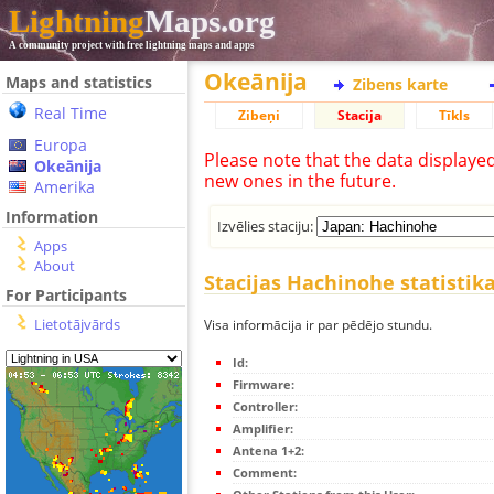
Lightning
Maps.org
A community project with free lightning maps and apps
Okeānija
Maps and statistics
Zibens karte
Real Time
Zibeņi
Stacija
Tīkls
Europa
Please note that the data displaye
Okeānija
new ones in the future.
Amerika
Information
Izvēlies staciju:
Apps
About
Stacijas Hachinohe statistik
For Participants
Lietotājvārds
Visa informācija ir par pēdējo stundu.
Id:
Firmware:
Controller:
Amplifier:
Antena 1+2:
Comment: