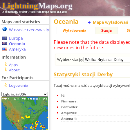
Lightning
Maps.org
A community project with free lightning maps and apps
Oceania
Maps and statistics
Mapa wyładowań 
W czasie rzeczywistym
Wyładowania
Stacja
S
Europa
Please note that the data displaye
Oceania
new ones in the future.
Ameryka
Information
Wybierz stację:
Apps
About
Statystyki stacji Derby
For Participants
Logowanie
Tutaj można znaleźć statystyki stacji wykrywan
Id:
Firmware:
Controller:
Amplifier:
Antena 1: