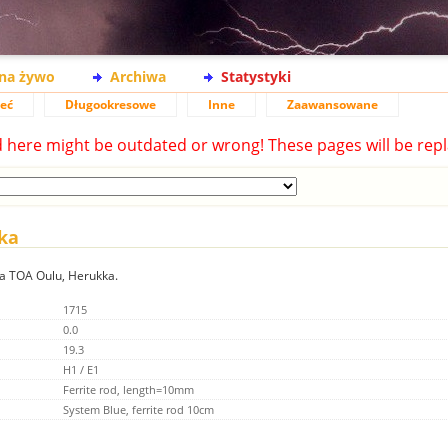
na żywo
Archiwa
Statystyki
ieć
Długookresowe
Inne
Zaawansowane
d here might be outdated or wrong! These pages will be repl
kka
ia TOA Oulu, Herukka.
1715
0.0
19.3
H1 / E1
Ferrite rod, length=10mm
System Blue, ferrite rod 10cm