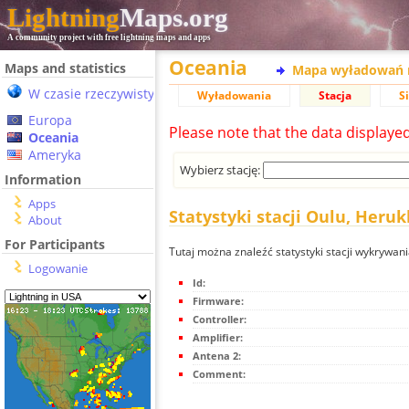
Lightning
Maps.org
A community project with free lightning maps and apps
Oceania
Maps and statistics
Mapa wyładowań 
W czasie rzeczywistym
Wyładowania
Stacja
S
Europa
Please note that the data displaye
Oceania
Ameryka
Wybierz stację:
Information
Apps
Statystyki stacji Oulu, Heru
About
For Participants
Tutaj można znaleźć statystyki stacji wykrywan
Logowanie
Id:
Firmware:
Controller:
Amplifier:
Antena 2:
Comment: