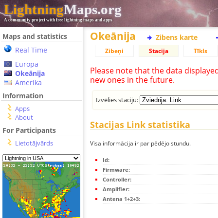
Lightning
Maps.org
A community project with free lightning maps and apps
Okeānija
Maps and statistics
Zibens karte
Real Time
Zibeņi
Stacija
Tīkls
Europa
Please note that the data displaye
Okeānija
new ones in the future.
Amerika
Information
Izvēlies staciju:
Apps
About
Stacijas Link statistika
For Participants
Lietotājvārds
Visa informācija ir par pēdējo stundu.
Id:
Firmware:
Controller:
Amplifier:
Antena 1+2+3: