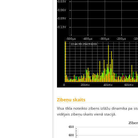
Zibeņu skaits
Visa tīkla noteikto zibens izlāžu dinamika pa s
vidējais zibeņu skaits vienā stacijā.