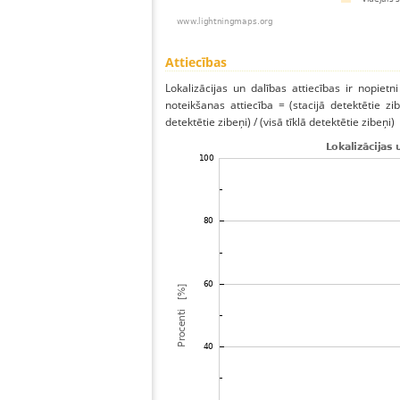
Attiecības
Lokalizācijas un dalības attiecības ir nopietni
noteikšanas attiecība = (stacijā detektētie zibe
detektētie zibeņi) / (visā tīklā detektētie zibeņi)