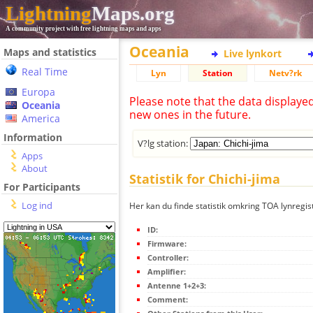
Lightning
Maps.org
A community project with free lightning maps and apps
Oceania
Maps and statistics
Live lynkort
Real Time
Lyn
Station
Netv?rk
Europa
Please note that the data displaye
Oceania
new ones in the future.
America
Information
V?lg station:
Apps
About
Statistik for Chichi-jima
For Participants
Log ind
Her kan du finde statistik omkring TOA lynregist
ID:
Firmware:
Controller:
Amplifier:
Antenne 1+2+3:
Comment: