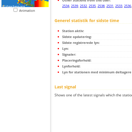
Other Stations from this User:
2534
,
2539
,
2532
,
2535
,
2538
,
2531
,
2533
,
2536
Animation
Generel statistik for sidste time
Station aktiv:
Sidste opdatering:
Sidste registrerede lyn:
Lyn:
Signaler:
Placeringsforhold:
Lynforhold:
Lyn for stationen med minimum deltagere (
Last signal
Shows one of the latest signals which the statio