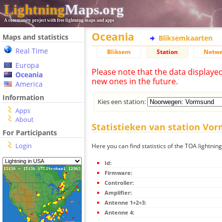
Lightning
Maps.org
A community project with free lightning maps and apps
Oceania
Maps and statistics
Bliksemkaarten
Real Time
Bliksem
Station
Netwe
Europa
Please note that the data displaye
Oceania
new ones in the future.
America
Information
Kies een station:
Apps
About
Statistieken van station Vo
For Participants
Login
Here you can find statistics of the TOA lightni
Id:
Firmware:
Controller:
Amplifier:
Antenne 1+2+3:
Antenne 4: