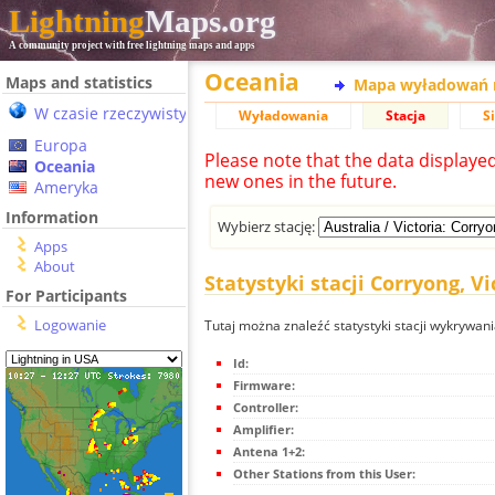
Lightning
Maps.org
A community project with free lightning maps and apps
Oceania
Maps and statistics
Mapa wyładowań 
W czasie rzeczywistym
Wyładowania
Stacja
S
Europa
Please note that the data displaye
Oceania
new ones in the future.
Ameryka
Information
Wybierz stację:
Apps
About
Statystyki stacji Corryong, Vi
For Participants
Logowanie
Tutaj można znaleźć statystyki stacji wykrywan
Id:
Firmware:
Controller:
Amplifier:
Antena 1+2:
Other Stations from this User: