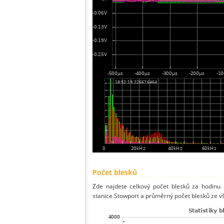
Počet blesků
Zde najdete celkový počet blesků za hodinu 
stanice Stowport a průměrný počet blesků ze vš