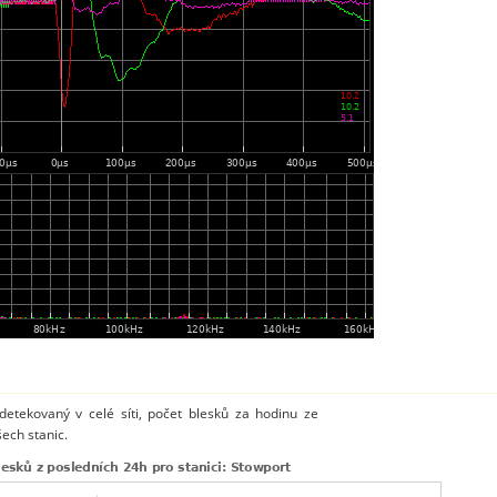
detekovaný v celé síti, počet blesků za hodinu ze
ech stanic.