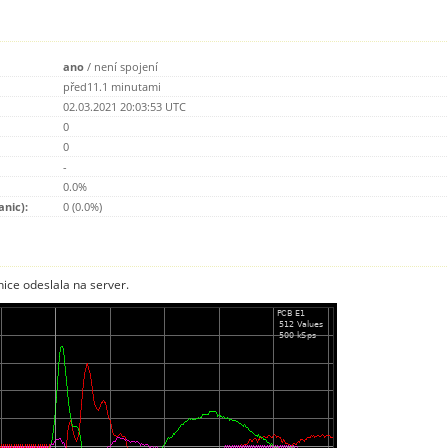
ano
/
není spojení
před11.1 minutami
02.03.2021 20:03:53 UTC
0
0
-
0.0%
anic):
0 (0.0%)
nice odeslala na server.