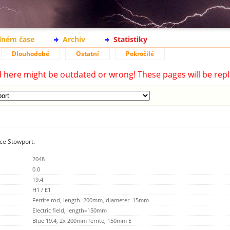
lném čase
Archiv
Statistiky
Dlouhodobé
Ostatní
Pokročilé
d here might be outdated or wrong! These pages will be repl
ice Stowport.
2048
0.0
19.4
H1 / E1
Ferrite rod, length=200mm, diameter=15mm
Electric field, length=150mm
Blue 19.4, 2x 200mm ferrite, 150mm E