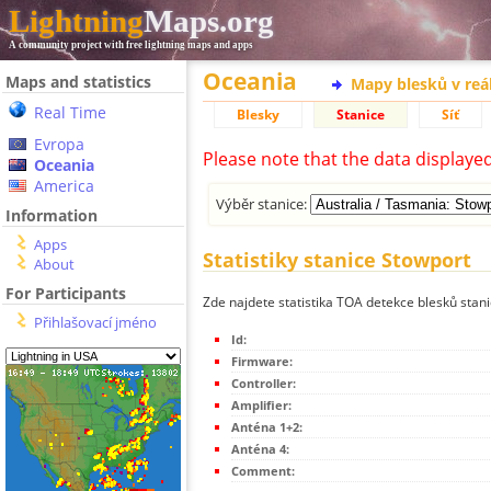
Lightning
Maps.org
A community project with free lightning maps and apps
Oceania
Maps and statistics
Mapy blesků v reá
Real Time
Blesky
Stanice
Síť
Evropa
Please note that the data displaye
Oceania
America
Výběr stanice:
Information
Apps
Statistiky stanice Stowport
About
For Participants
Zde najdete statistika TOA detekce blesků stan
Přihlašovací jméno
Id:
Firmware:
Controller:
Amplifier:
Anténa 1+2:
Anténa 4:
Comment: