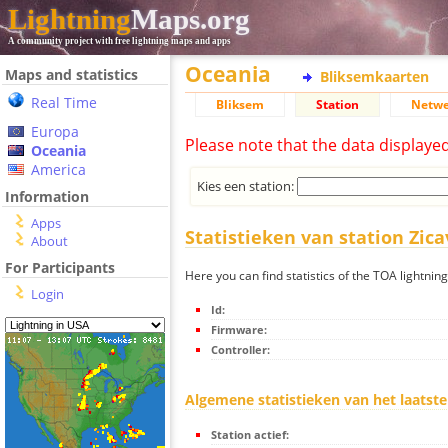
Lightning
Maps.org
A community project with free lightning maps and apps
Oceania
Maps and statistics
Bliksemkaarten
Real Time
Bliksem
Station
Netwe
Europa
Please note that the data displaye
Oceania
America
Kies een station:
Information
Apps
Statistieken van station Zica
About
For Participants
Here you can find statistics of the TOA lightning
Login
Id:
Firmware:
Controller:
Algemene statistieken van het laatste
Station actief: