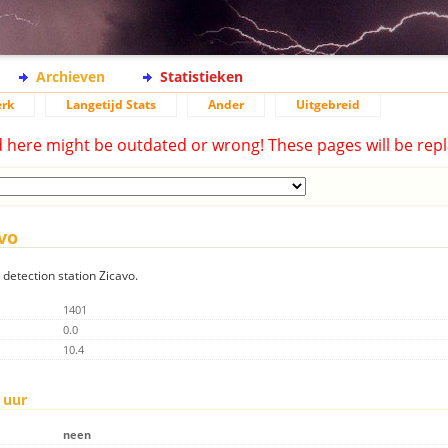
Archieven
Statistieken
rk
Langetijd Stats
Ander
Uitgebreid
d here might be outdated or wrong! These pages will be repl
vo
 detection station Zicavo.
1401
0.0
10.4
 uur
neen