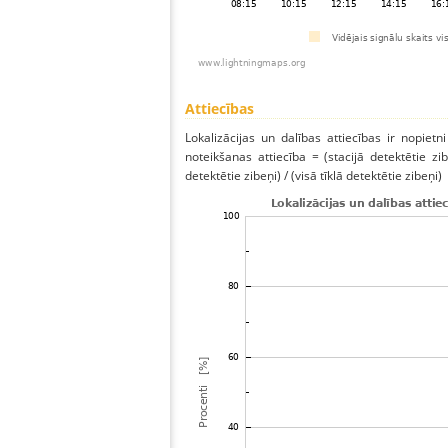
Attiecības
Lokalizācijas un dalības attiecības ir nopietni
noteikšanas attiecība = (stacijā detektētie zibe
detektētie zibeņi) / (visā tīklā detektētie zibeņi)