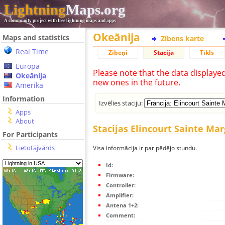
Lightning
Maps.org
A community project with free lightning maps and apps
Okeānija
Maps and statistics
Zibens karte
Real Time
Zibeņi
Stacija
Tīkls
Europa
Please note that the data displaye
Okeānija
new ones in the future.
Amerika
Information
Izvēlies staciju:
Apps
About
Stacijas Elincourt Sainte Mar
For Participants
Lietotājvārds
Visa informācija ir par pēdējo stundu.
Id:
Firmware:
Controller:
Amplifier:
Antena 1+2:
Comment: