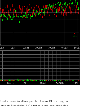
 foudre comptabilisés par le réseau Blitzortung, la
 station Stockholm / V ainsi que qté moyenne des