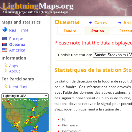
Lightning
Maps.org
A community project with free lightning maps and apps
Oceania
Maps and statistics
Cartes
Arc
Real Time
Foudre
Station
Réseau
Europe
Please note that the data displaye
Oceania
America
Choisir une station:
Information
Apps
Statistiques de la station St
About
For Participants
La station de détection de la foudre de reçoit 
Identifiant
par la foudre. Ces informations sont envoyés
avec l'aide des données des autres stations, la
ces signaux proviennent d'un coup de foudre,
stations doivent recevoir le signal pour pouvoi
s'appliquent uniquement à la station de :
Id:
Firmware:
Controleur: