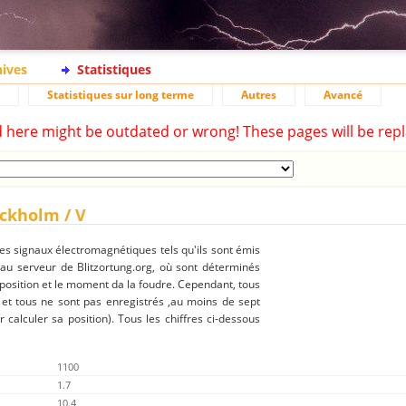
hives
Statistiques
Statistiques sur long terme
Autres
Avancé
d here might be outdated or wrong! These pages will be repl
ockholm / V
des signaux électromagnétiques tels qu'ils sont émis
 au serveur de Blitzortung.org, où sont déterminés
 position et le moment da la foudre. Cependant, tous
 et tous ne sont pas enregistrés ,au moins de sept
r calculer sa position). Tous les chiffres ci-dessous
1100
1.7
10.4