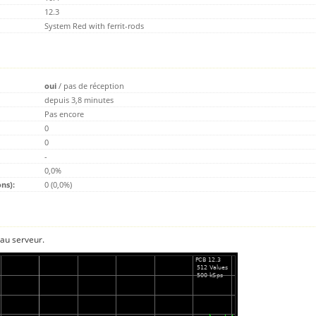
12.3
System Red with ferrit-rods
oui
/
pas de réception
depuis 3,8 minutes
Pas encore
0
0
-
0,0%
ns):
0 (0,0%)
 au serveur.