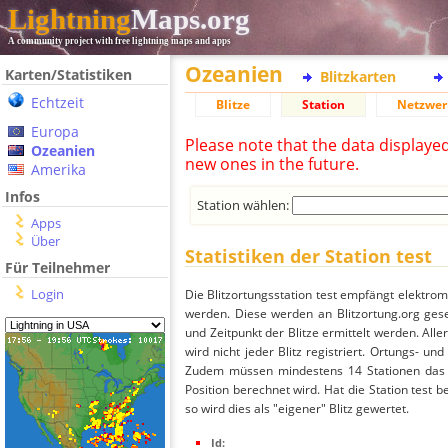
Lightning
Maps.org
A community project with free lightning maps and apps
Ozeanien
Karten/Statistiken
Blitzkarten
Echtzeit
Blitze
Station
Netzwer
Europa
Please note that the data displaye
Ozeanien
new ones in the future.
Amerika
Infos
Station wählen:
Apps
Über
Statistiken der Station test
Für Teilnehmer
Login
Die Blitzortungsstation test empfängt elektro
werden. Diese werden an Blitzortung.org gese
und Zeitpunkt der Blitze ermittelt werden. Alle
wird nicht jeder Blitz registriert. Ortungs- u
Zudem müssen mindestens 14 Stationen das S
Position berechnet wird. Hat die Station test 
so wird dies als "eigener" Blitz gewertet.
Id: