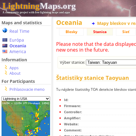
Lightning
Maps.org
A community project with free lightning maps and apps
Oceania
Maps and statistics
Mapy bleskov v r
Real Time
Blesky
Stanica
Sieť
Európa
Please note that the data displaye
Oceania
new ones in the future.
America
Information
Výber stanice:
Apps
About
Štatistiky stanice Taoyuan
For Participants
Prihlasovacie meno
Tu nájdete štatistiky TOA detekcie bleskov stan
Id:
Firmware:
Controller:
Amplifier:
Website:
Comment: