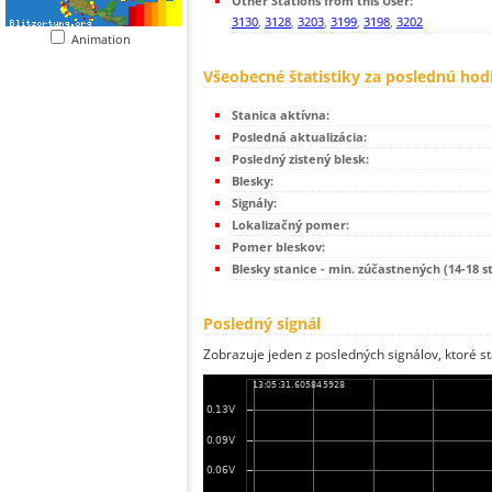
Other Stations from this User:
3130
,
3128
,
3203
,
3199
,
3198
,
3202
Animation
Všeobecné štatistiky za poslednú hod
Stanica aktívna:
Posledná aktualizácia:
Posledný zistený blesk:
Blesky:
Signály:
Lokalizačný pomer:
Pomer bleskov:
Blesky stanice - min. zúčastnených (14-18 s
Posledný signál
Zobrazuje jeden z posledných signálov, ktoré st