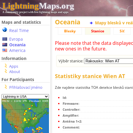
Lightning
Maps.org
A community project with free lightning maps and apps
Oceania
Maps and statistics
Mapy blesků v reá
Real Time
Blesky
Stanice
Síť
Evropa
Please note that the data displaye
Oceania
new ones in the future.
America
Information
Výběr stanice:
Apps
About
Statistiky stanice Wien AT
For Participants
Přihlašovací jméno
Zde najdete statistika TOA detekce blesků stan
Id:
Firmware:
Controller:
Amplifier:
Anténa 1+2:
Comment: