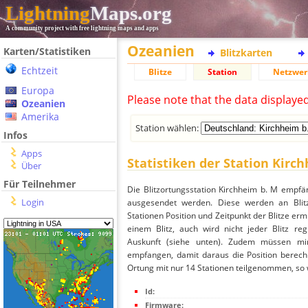
Lightning
Maps.org
A community project with free lightning maps and apps
Ozeanien
Karten/Statistiken
Blitzkarten
Echtzeit
Blitze
Station
Netzwer
Europa
Please note that the data displaye
Ozeanien
Amerika
Station wählen:
Infos
Apps
Statistiken der Station Kirc
Über
Für Teilnehmer
Die Blitzortungsstation Kirchheim b. M empfä
Login
ausgesendet werden. Diese werden an Blitz
Stationen Position und Zeitpunkt der Blitze ermi
einem Blitz, auch wird nicht jeder Blitz re
Auskunft (siehe unten). Zudem müssen min
empfangen, damit daraus die Position berechn
Ortung mit nur 14 Stationen teilgenommen, so wi
Id:
Firmware: