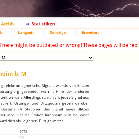
Archiv
Statistiken
k
Langzeit
Sonstige
Erweitert
d here might be outdated or wrong! These pages will be repl
hheim b. M
ngt elektromagnetische Signale wie sie von Blitzen
ortung.org gesendet, wo mit Hilfe der anderen
ttelt werden. Allerdings rührt nicht jedes Signal aus
gistriert. Ortungs- und Blitzquoten geben darüber
destens 14 Stationen das Signal eines Blitzes
et wird. Hat die Station Kirchheim b. M bei einer
rd dies als "eigener" Blitz gewertet.
1072
0.0