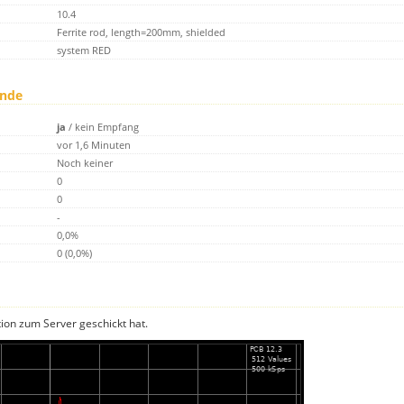
10.4
Ferrite rod, length=200mm, shielded
system RED
unde
ja
/
kein Empfang
vor 1,6 Minuten
Noch keiner
0
0
-
0,0%
0 (0,0%)
tion zum Server geschickt hat.