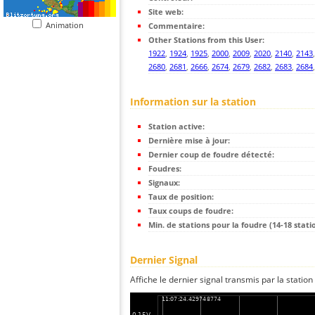
Site web:
Animation
Commentaire:
Other Stations from this User:
1922
,
1924
,
1925
,
2000
,
2009
,
2020
,
2140
,
2143
2680
,
2681
,
2666
,
2674
,
2679
,
2682
,
2683
,
2684
Information sur la station
Station active:
Dernière mise à jour:
Dernier coup de foudre détecté:
Foudres:
Signaux:
Taux de position:
Taux coups de foudre:
Min. de stations pour la foudre (14-18 statio
Dernier Signal
Affiche le dernier signal transmis par la station