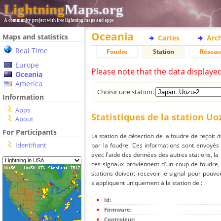
Lightning
Maps.org
A community project with free lightning maps and apps
Oceania
Maps and statistics
Cartes
Arc
Real Time
Foudre
Station
Réseau
Europe
Please note that the data displaye
Oceania
America
Choisir une station:
Information
Apps
Statistiques de la station Uo
About
For Participants
La station de détection de la foudre de reçoit 
Identifiant
par la foudre. Ces informations sont envoyés
avec l'aide des données des autres stations, la
ces signaux proviennent d'un coup de foudre,
stations doivent recevoir le signal pour pouvoi
s'appliquent uniquement à la station de :
Id:
Firmware:
Controleur: