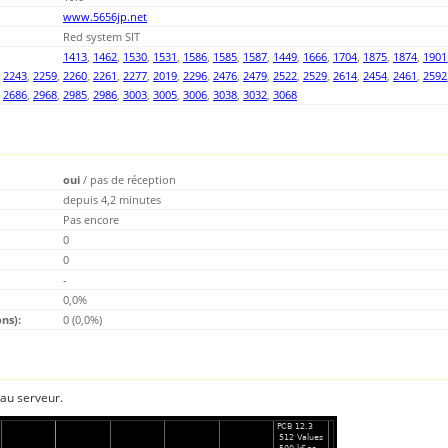
www.5656jp.net
Red system SIT
1413
,
1462
,
1530
,
1531
,
1586
,
1585
,
1587
,
1449
,
1666
,
1704
,
1875
,
1874
,
1901
,
2243
,
2259
,
2260
,
2261
,
2277
,
2019
,
2296
,
2476
,
2479
,
2522
,
2529
,
2614
,
2454
,
2461
,
2592
,
2686
,
2968
,
2985
,
2986
,
3003
,
3005
,
3006
,
3038
,
3032
,
3068
oui
/
pas de réception
depuis 4,2 minutes
Pas encore
0
0
-
0,0%
ns):
0 (0,0%)
 au serveur.