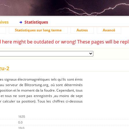
hives
Statistiques
Statistiques sur long terme
Autres
Avancé
d here might be outdated or wrong! These pages will be repl
zu-2
des signaux électromagnétiques tels qu'ils sont émis
 au serveur de Blitzortung.org, où sont déterminés
 position et le moment da la foudre. Cependant, tous
 et tous ne sont pas enregistrés ,au moins de sept
r calculer sa position). Tous les chiffres ci-dessous
1635
0.0
19.0