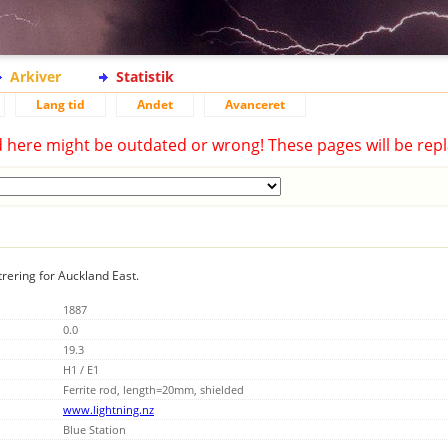
Arkiver
Statistik
Lang tid
Andet
Avanceret
d here might be outdated or wrong! These pages will be repl
trering for Auckland East.
1887
0.0
19.3
H1 / E1
Ferrite rod, length=20mm, shielded
www.lightning.nz
Blue Station