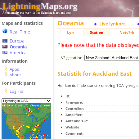
Lightning
Maps.org
A community project with free lightning maps and apps
Oceania
Maps and statistics
Live lynkort
Real Time
Lyn
Station
Netv?rk
Europa
Please note that the data displaye
Oceania
America
V?lg station:
Information
Apps
Statistik for Auckland East
About
For Participants
Her kan du finde statistik omkring TOA lynregis
Log ind
ID:
Firmware:
Controller:
Amplifier:
Antenne 1+2:
Website:
Comment: