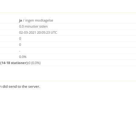
ja
/
ingen modtagelse
0.0 minutter siden
02-03-2021 20:05:23 UTC
0
0
-
0.0%
14-18 stationer):
0 (0.0%)
n did send to the server.