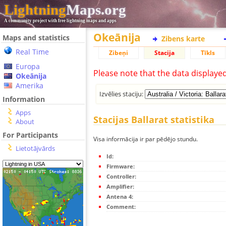
Lightning
Maps.org
A community project with free lightning maps and apps
Okeānija
Maps and statistics
Zibens karte
Real Time
Zibeņi
Stacija
Tīkls
Europa
Please note that the data displaye
Okeānija
Amerika
Izvēlies staciju:
Information
Apps
Stacijas Ballarat statistika
About
For Participants
Visa informācija ir par pēdējo stundu.
Lietotājvārds
Id:
Firmware:
Controller:
Amplifier:
Antena 4:
Comment: