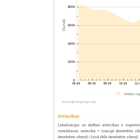
Attiecības
Lokalizācijas un dalības attiecības ir nopietni
noteikšanas attiecība = (stacijā detektētie zibe
detektētie zibeņi) / (visā tīklā detektētie zibeņi)