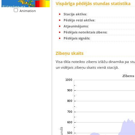
Vispārīga pēdējās stundas statistika
Animation
Stacija aktīva:
Pēdējo reizi aktīva:
Atjauninājums:
Pēdējais noteiktais zibens:
Pēdējais signāls:
Zibeņu skaits
Visa tīkla noteikto zibens izlāžu dinamika pa st
un vidējais zibeņu skaits vienā stacijā.