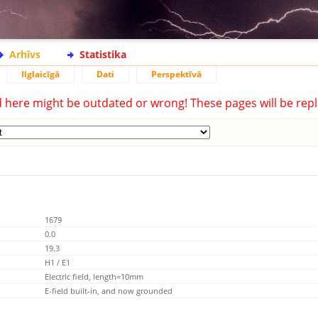
Arhīvs
Statistika
Ilglaicīgā
Dati
Perspektīvā
d here might be outdated or wrong! These pages will be repl
1679
0.0
19.3
H1 / E1
Electric field, length=10mm
E-field built-in, and now grounded