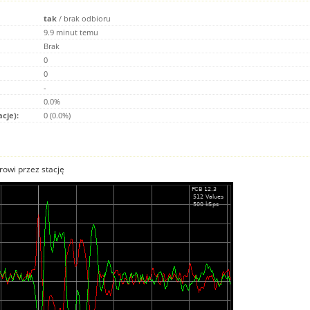
tak
/
brak odbioru
9.9 minut temu
Brak
0
0
-
0.0%
acje):
0 (0.0%)
owi przez stację