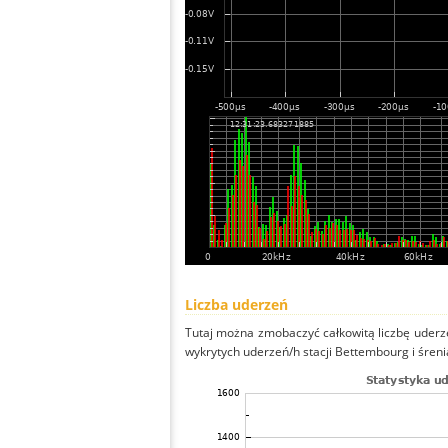
Liczba uderzeń
Tutaj można zmobaczyć całkowitą liczbę uderze
wykrytych uderzeń/h stacji Bettembourg i śrenią