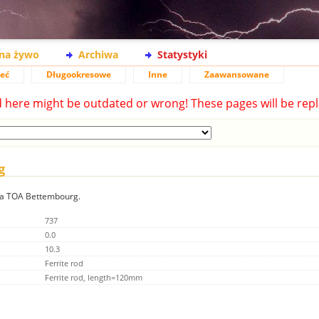
na żywo
Archiwa
Statystyki
ieć
Długookresowe
Inne
Zaawansowane
d here might be outdated or wrong! These pages will be repl
g
nia TOA Bettembourg.
737
0.0
10.3
Ferrite rod
Ferrite rod, length=120mm