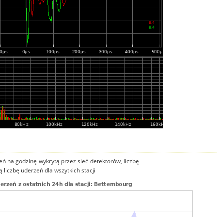
ń na godzinę wykrytą przez sieć detektorów, liczbę
 liczbę uderzeń dla wszytkich stacji