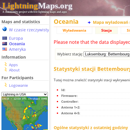
Lightning
Maps.org
A community project with free lightning maps and apps
Oceania
Maps and statistics
Mapa wyładowań 
W czasie rzeczywistym
Wyładowania
Stacja
S
Europa
Please note that the data displaye
Oceania
Ameryka
Wybierz stację:
Information
Apps
Statystyki stacji Bettembour
About
For Participants
Tutaj można znaleźć statystyki stacji wykrywa
Logowanie
Id:
Firmware:
Controller:
Antena 1+2:
Antena 4+5:
Ogólne statystyki z ostatniej godziny