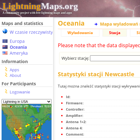
Lightning
Maps.org
A community project with free lightning maps and apps
Oceania
Maps and statistics
Mapa wyładowań 
W czasie rzeczywistym
Wyładowania
Stacja
S
Europa
Please note that the data displaye
Oceania
Ameryka
Wybierz stację:
Information
Apps
Statystyki stacji Newcastle
About
For Participants
Tutaj można znaleźć statystyki stacji wykrywan
Logowanie
Id:
Firmware:
Controller:
Amplifier:
Antena 1+2:
Antena 4:
Comment: