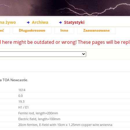
na żywo
Archiwa
Statystyki
ieć
Długookresowe
Inne
Zaawansowane
d here might be outdated or wrong! These pages will be repl
ia TOA Newcastle.
1614
0.0
19.3
H1 / E1
Ferrite rod, length=200mm
Electric field, length=100mm
20cm ferrites, E-field with 10cm x 1.25mm copper wire antenna