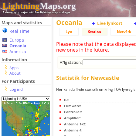
Lightning
Maps.org
A community project with free lightning maps and apps
Oceania
Maps and statistics
Live lynkort
Real Time
Lyn
Station
Netv?rk
Europa
Please note that the data displaye
Oceania
new ones in the future.
America
Information
V?lg station:
Apps
About
Statistik for Newcastle
For Participants
Log ind
Her kan du finde statistik omkring TOA lynregis
ID:
Firmware:
Controller:
Amplifier:
Antenne 1+2:
Antenne 4: