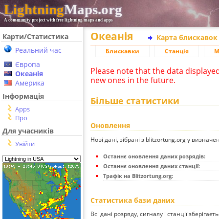
Lightning
Maps.org
A community project with free lightning maps and apps
Океанія
Карти/Статистика
Карта блискавок
Реальний час
Блискавки
Станція
М
Європа
Please note that the data displaye
Океанія
new ones in the future.
Америка
Інформація
Більше статистики
Apps
Про
Оновлення
Для учасників
Нові дані, зібрані з blitzortung.org у визначе
Увійти
Останнє оновлення даних розрядів:
Останнє оновлення даних станції:
Трафік на Blitzortung.org:
Статистика бази даних
Всі дані розряду, сигналу і станції зберігаєт