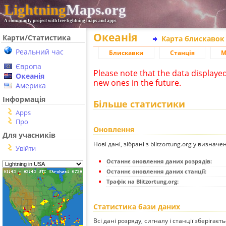
Lightning
Maps.org
A community project with free lightning maps and apps
Океанія
Карти/Статистика
Карта блискавок
Реальний час
Блискавки
Станція
М
Європа
Please note that the data displaye
Океанія
new ones in the future.
Америка
Інформація
Більше статистики
Apps
Про
Оновлення
Для учасників
Нові дані, зібрані з blitzortung.org у визначе
Увійти
Останнє оновлення даних розрядів:
Останнє оновлення даних станції:
Трафік на Blitzortung.org:
Статистика бази даних
Всі дані розряду, сигналу і станції зберігаєт