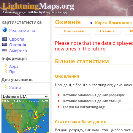
Lightning
Maps.org
A community project with free lightning maps and apps
Океанія
Карти/Статистика
Карта блискавок
Реальний час
Блискавки
Станція
М
Європа
Please note that the data displaye
Океанія
new ones in the future.
Америка
Інформація
Більше статистики
Apps
Про
Оновлення
Для учасників
Нові дані, зібрані з blitzortung.org у визначе
Увійти
Останнє оновлення даних розрядів:
Останнє оновлення даних станції:
Трафік на Blitzortung.org:
Статистика бази даних
Всі дані розряду, сигналу і станції зберігаєт