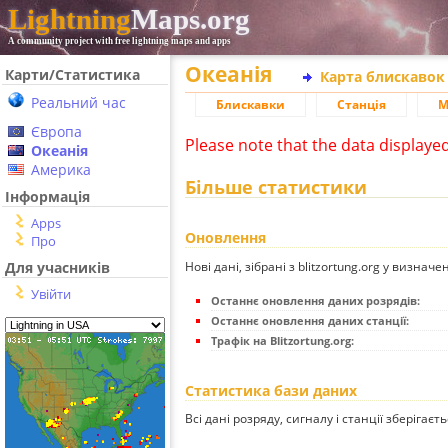
Lightning
Maps.org
A community project with free lightning maps and apps
Океанія
Карти/Статистика
Карта блискавок
Реальний час
Блискавки
Станція
М
Європа
Please note that the data displaye
Океанія
Америка
Більше статистики
Інформація
Apps
Оновлення
Про
Нові дані, зібрані з blitzortung.org у визначе
Для учасників
Увійти
Останнє оновлення даних розрядів:
Останнє оновлення даних станції:
Трафік на Blitzortung.org:
Статистика бази даних
Всі дані розряду, сигналу і станції зберігаєт