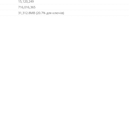
15,120,249
716,016,365
31,312.8MB (20.7% для ключів)