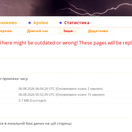
 наживо
Архіви
Статистика
ережа
Довгий час
Інше
Додатково
d here might be outdated or wrong! These pages will be repl
ні проміжки часу:
06.08.2026 06:04:24 UTC (Оновлювати кожні 2 хвилин)
06.08.2026 05:52:29 UTC (Оновлювати кожні 15 хвилин)
5.7 MB (Сьогодні)
ься в локальній базі даних на цій сторінці: