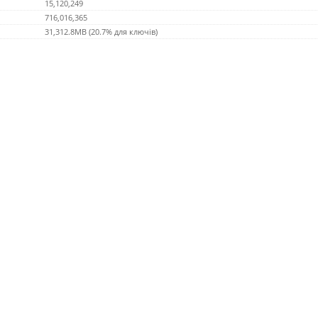
15,120,249
716,016,365
31,312.8MB (20.7% для ключів)