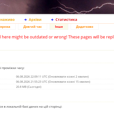
 наживо
Архіви
Статистика
ережа
Довгий час
Інше
Додатково
d here might be outdated or wrong! These pages will be repl
ні проміжки часу:
06.08.2026 22:09:11 UTC (Оновлювати кожні 2 хвилин)
06.08.2026 21:55:23 UTC (Оновлювати кожні 15 хвилин)
20.8 MB (Сьогодні)
ься в локальній базі даних на цій сторінці: