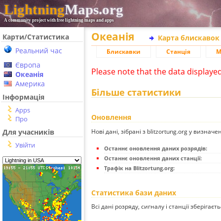
Lightning
Maps.org
A community project with free lightning maps and apps
Океанія
Карти/Статистика
Карта блискавок
Реальний час
Блискавки
Станція
М
Європа
Please note that the data displaye
Океанія
Америка
Більше статистики
Інформація
Apps
Оновлення
Про
Нові дані, зібрані з blitzortung.org у визначе
Для учасників
Увійти
Останнє оновлення даних розрядів:
Останнє оновлення даних станції:
Трафік на Blitzortung.org:
Статистика бази даних
Всі дані розряду, сигналу і станції зберігаєт