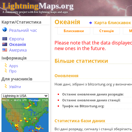
Lightning
Maps.org
A community project with free lightning maps and apps
Океанія
Карти/Статистика
Карта блискавок
Реальний час
Блискавки
Станція
М
Європа
Please note that the data displaye
Океанія
new ones in the future.
Америка
Інформація
Більше статистики
Apps
Про
Оновлення
Для учасників
Нові дані, зібрані з blitzortung.org у визначе
Увійти
Останнє оновлення даних розрядів:
Останнє оновлення даних станції:
Трафік на Blitzortung.org:
Статистика бази даних
Всі дані розряду, сигналу і станції зберігаєт