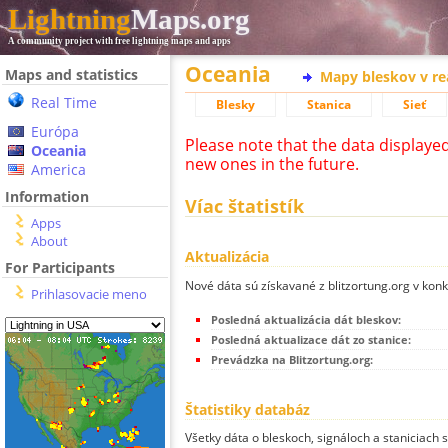
Lightning
Maps.org
A community project with free lightning maps and apps
Oceania
Maps and statistics
Mapy bleskov v r
Real Time
Blesky
Stanica
Sieť
Európa
Please note that the data displaye
Oceania
new ones in the future.
America
Information
Víac štatistík
Apps
About
Aktualizácia
For Participants
Nové dáta sú získavané z blitzortung.org v kon
Prihlasovacie meno
Posledná aktualizácia dát bleskov:
Posledná aktualizace dát zo stanice:
Prevádzka na Blitzortung.org:
Štatistiky databáz
Všetky dáta o bleskoch, signáloch a staniciach 