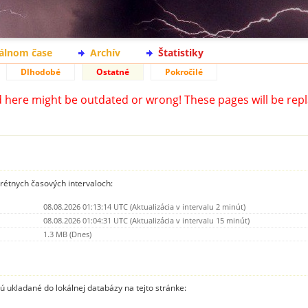
eálnom čase
Archív
Štatistiky
Dlhodobé
Ostatné
Pokročilé
d here might be outdated or wrong! These pages will be repl
krétnych časových intervaloch:
08.08.2026 01:13:14 UTC (Aktualizácia v intervalu 2 minút)
08.08.2026 01:04:31 UTC (Aktualizácia v intervalu 15 minút)
1.3 MB (Dnes)
sú ukladané do lokálnej databázy na tejto stránke: