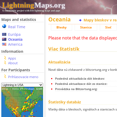
Lightning
Maps.org
A community project with free lightning maps and apps
Oceania
Maps and statistics
Mapy bleskov v r
Real Time
Blesky
Stanica
Sieť
Európa
Please note that the data displaye
Oceania
America
Víac štatistík
Information
Apps
Aktualizácia
About
Nové dáta sú získavané z blitzortung.org v kon
For Participants
Prihlasovacie meno
Posledná aktualizácia dát bleskov:
Posledná aktualizace dát zo stanice:
Prevádzka na Blitzortung.org:
Štatistiky databáz
Všetky dáta o bleskoch, signáloch a staniciach 