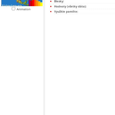
Blesky:
Hodnoty (všetky dáta):
Animation
Využitie paměte: