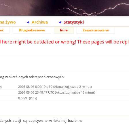
na żywo
Archiwa
Statystyki
ieć
Długookresowe
Inne
Zaawansowane
d here might be outdated or wrong! These pages will be repl
.org w określonych odstępach czasowych:
h:
2026-08-06 0:00:19 UTC (Aktualizuj każde 2 minut)
2026-08-05 23:48:17 UTC (Aktualizuj każde 15 minut)
0.0 MB (Dziś)
danych stacji są zapisywane w lokalnej bazie na