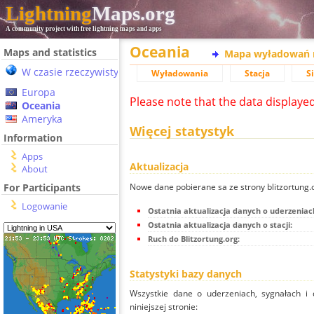
Lightning
Maps.org
A community project with free lightning maps and apps
Oceania
Maps and statistics
Mapa wyładowań 
W czasie rzeczywistym
Wyładowania
Stacja
S
Europa
Please note that the data displaye
Oceania
Ameryka
Więcej statystyk
Information
Apps
Aktualizacja
About
Nowe dane pobierane sa ze strony blitzortung
For Participants
Logowanie
Ostatnia aktualizacja danych o uderzeniac
Ostatnia aktualizacja danych o stacji:
Ruch do Blitzortung.org:
Statystyki bazy danych
Wszystkie dane o uderzeniach, sygnałach i 
niniejszej stronie: