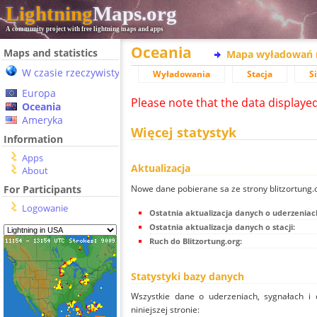
Lightning
Maps.org
A community project with free lightning maps and apps
Oceania
Maps and statistics
Mapa wyładowań 
W czasie rzeczywistym
Wyładowania
Stacja
S
Europa
Please note that the data displaye
Oceania
Ameryka
Więcej statystyk
Information
Apps
Aktualizacja
About
Nowe dane pobierane sa ze strony blitzortung
For Participants
Logowanie
Ostatnia aktualizacja danych o uderzeniac
Ostatnia aktualizacja danych o stacji:
Ruch do Blitzortung.org:
Statystyki bazy danych
Wszystkie dane o uderzeniach, sygnałach i 
niniejszej stronie: