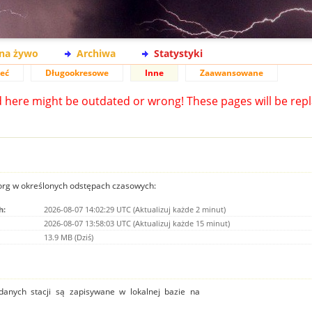
na żywo
Archiwa
Statystyki
ieć
Długookresowe
Inne
Zaawansowane
d here might be outdated or wrong! These pages will be repl
.org w określonych odstępach czasowych:
h:
2026-08-07 14:02:29 UTC (Aktualizuj każde 2 minut)
2026-08-07 13:58:03 UTC (Aktualizuj każde 15 minut)
13.9 MB (Dziś)
danych stacji są zapisywane w lokalnej bazie na