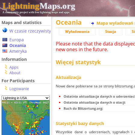
Lightning
Maps.org
A community project with free lightning maps and apps
Oceania
Maps and statistics
Mapa wyładowań 
W czasie rzeczywistym
Wyładowania
Stacja
S
Europa
Please note that the data displaye
Oceania
new ones in the future.
Ameryka
Information
Więcej statystyk
Apps
About
Aktualizacja
For Participants
Nowe dane pobierane sa ze strony blitzortung
Logowanie
Ostatnia aktualizacja danych o uderzeniac
Ostatnia aktualizacja danych o stacji:
Ruch do Blitzortung.org:
Statystyki bazy danych
Wszystkie dane o uderzeniach, sygnałach i 