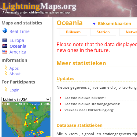
Lightning
Maps.org
A community project with free lightning maps and apps
Oceania
Maps and statistics
Bliksemkaarten
Real Time
Bliksem
Station
Netwe
Europa
Please note that the data displaye
Oceania
new ones in the future.
America
Information
Meer statistieken
Apps
About
Updates
For Participants
Nieuwe gegevens zijn verzameld bij blitzortung.
Login
Laatste nieuwe bliksem:
Laatste nieuwe stationgegevens:
Verkeer naar Blitzortung.org:
Database statistieken
Alle bliksem-, signaal- en stationgegevens z