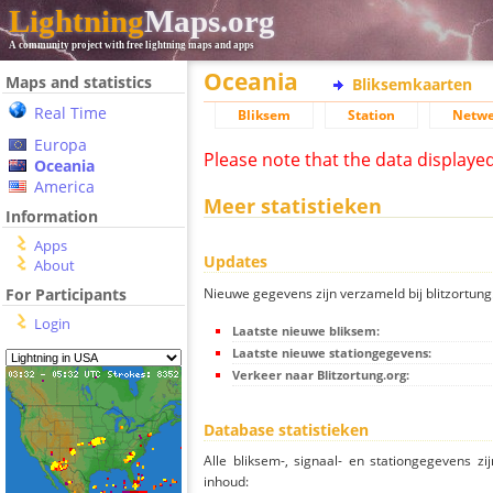
Lightning
Maps.org
A community project with free lightning maps and apps
Oceania
Maps and statistics
Bliksemkaarten
Real Time
Bliksem
Station
Netwe
Europa
Please note that the data displaye
Oceania
America
Meer statistieken
Information
Apps
Updates
About
Nieuwe gegevens zijn verzameld bij blitzortung.
For Participants
Login
Laatste nieuwe bliksem:
Laatste nieuwe stationgegevens:
Verkeer naar Blitzortung.org:
Database statistieken
Alle bliksem-, signaal- en stationgegevens z
inhoud: