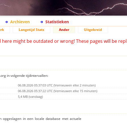
Archieven
Statistieken
rk
Langetijd Stats
Ander
Uitgebreid
d here might be outdated or wrong! These pages will be repl
org in volgende tijdintervallen:
06.08.2026 05:37:03 UTC (Vernieuwen elke 2 minuten)
06.08.2026 05:37:22 UTC (Vernieuwen elke 15 minuten)
5,4 MB (vandaag)
ijn opgeslagen in een locale database met actuele