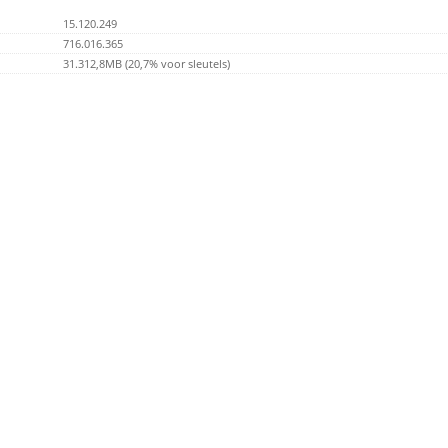
15.120.249
716.016.365
31.312,8MB (20,7% voor sleutels)