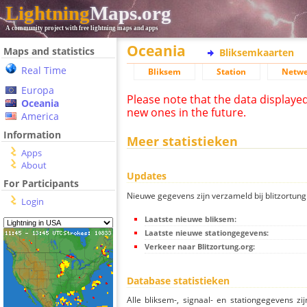
Lightning
Maps.org
A community project with free lightning maps and apps
Oceania
Maps and statistics
Bliksemkaarten
Real Time
Bliksem
Station
Netwe
Europa
Please note that the data displaye
Oceania
new ones in the future.
America
Information
Meer statistieken
Apps
About
Updates
For Participants
Nieuwe gegevens zijn verzameld bij blitzortung.
Login
Laatste nieuwe bliksem:
Laatste nieuwe stationgegevens:
Verkeer naar Blitzortung.org:
Database statistieken
Alle bliksem-, signaal- en stationgegevens z